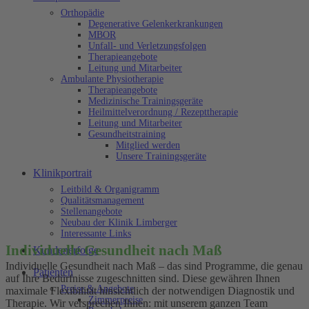
Orthopädie
Degenerative Gelenkerkrankungen
MBOR
Unfall- und Verletzungsfolgen
Therapieangebote
Leitung und Mitarbeiter
Ambulante Physiotherapie
Therapieangebote
Medizinische Trainingsgeräte
Heilmittelverordnung / Rezepttherapie
Leitung und Mitarbeiter
Gesundheitstraining
Mitglied werden
Unsere Trainingsgeräte
Klinikportrait
Leitbild & Organigramm
Qualitätsmanagement
Stellenangebote
Neubau der Klinik Limberger
Interessante Links
Individuelle Gesundheit nach Maß
Kundenerfolge
Individuelle Gesundheit nach Maß – das sind Programme, die genau
Patienten
auf Ihre Bedürfnisse zugeschnitten sind. Diese gewähren Ihnen
Preise & Angebote
maximale Flexibilität hinsichtlich der notwendigen Diagnostik und
Zimmerpreise
Therapie. Wir versprechen Ihnen: mit unserem ganzen Team