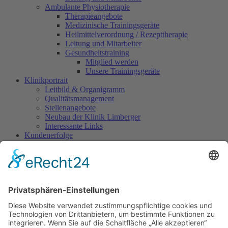
Ambulante Physiotherapie
Therapieangebote
Medizinische Trainingsgeräte
Heilmittelverordnung / Rezepttherapie
Leitung und Mitarbeiter
Gesundheitstraining
Mitglied werden
Unsere Trainingsgeräte
Klinikportrait
Leitbild & Organigramm
Qualitätsmanagement
Stellenangebote
Neubau der Klinik Limberger
Interessante Links
Kundenerfolge
Patienten
Preise & Angebote
Zimmerpreise
Pauschalen
Starke Wirbelsäule
KURkompakt
KURclassic
KURpremium
Ambulante Badekur
Partner – Angebot