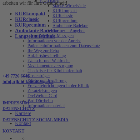
Pauschalen
arbeiten wir für Ihre Gesundheit!
Starke Wirbelsäule
KURkompakt
KURkompakt
KURclassic
KURclassic
KURpremium
KURpremium
Ambulante Badekur
Ambulante Badekur
Partner – Angebot
Langzeitaufenthalt
Wellness-Massagen
Informationen vor der Anreise
Patienteninformationen zum Datenschutz
KONTAKT
Ihr Weg zur Reha
Anfahrtsbeschreibung
Klinik Limberger
Wunsch- und Wahlrecht
Hammerbühlstraße 5
Medikamentenversorgung
78073 Bad Dürrheim
Checkliste für Klinikaufenthalt
Kostenträger
+49 7726 6640
Küche und Ernährung
info[at]klinik-limberger.de
Freizeiteinrichtungen in der Klinik
Zusatzleistungen
Links
DreiWelten Card
Bad Dürrheim
IMPRESSUM
Informationsmaterial
DATENSCHUTZ
Karriere
DATENSCHUTZ SOCIAL MEDIA
Kontakt
KONTAKT