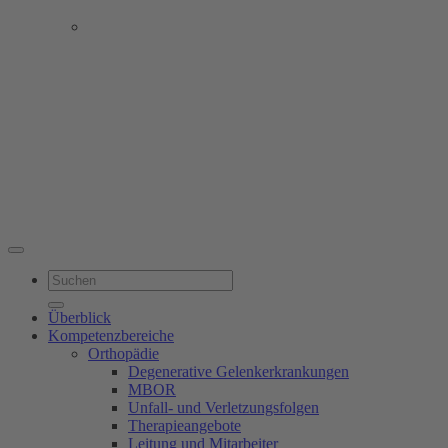
Qualitätsmanagement
FOCUS Rehaklinik 2025:
durchgehend ausgezeichnet
seit 2017
Überblick
Kompetenzbereiche
Orthopädie
Degenerative Gelenkerkrankungen
MBOR
Unfall- und Verletzungsfolgen
Therapieangebote
Leitung und Mitarbeiter